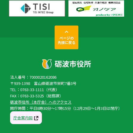
ページの
先頭に戻る
法人番号：7000020162086
〒939-1398 富山県砺波市栄町7番3号
TEL：0763-33-1111（代表）
FAX：0763-33-5325（総務課）
砺波市役所（本庁舎）へのアクセス
開庁時間：平日8時30分〜17時15分（12月29日〜1月3日は閉庁）
庁舎案内図