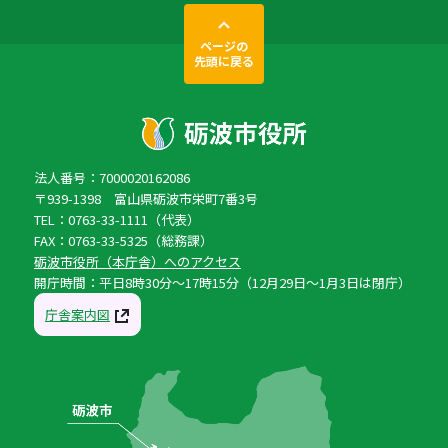
ページの
先頭に戻る
法人番号：7000020162086
〒939-1398 富山県砺波市栄町7番3号
TEL：0763-33-1111（代表）
FAX：0763-33-5325（総務課）
砺波市役所（本庁舎）へのアクセス
開庁時間：平日8時30分〜17時15分（12月29日〜1月3日は閉庁）
庁舎案内図