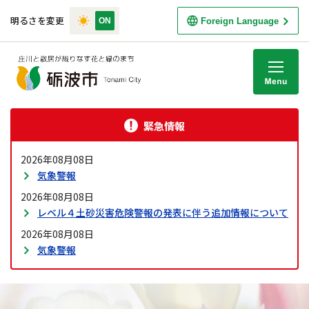
明るさを変更
Foreign Language
M
緊急情報
2026年08月08日
気象警報
2026年08月08日
レベル４土砂災害危険警報の発表に伴う追加情報について
2026年08月08日
気象警報