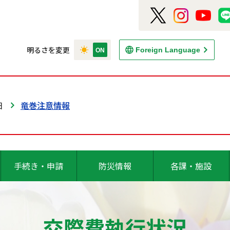
明るさを変更
Foreign Language
日
竜巻注意情報
手続き・申請
防災情報
各課・施設
交際費執行状況