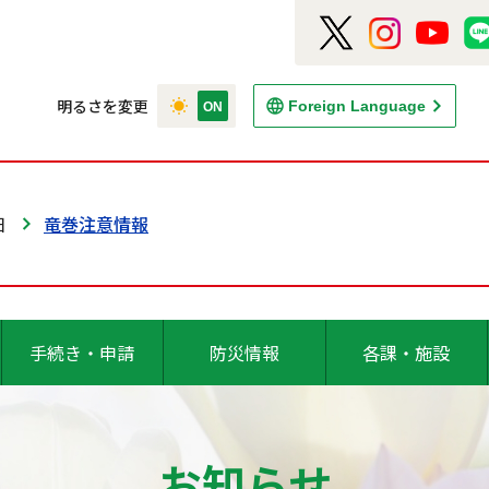
明るさを変更
Foreign Language
日
竜巻注意情報
手続き・申請
防災情報
各課・施設
お知らせ