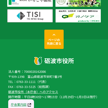
ページの
先頭に戻る
法人番号：7000020162086
〒939-1398 富山県砺波市栄町7番3号
TEL：0763-33-1111（代表）
FAX：0763-33-5325（総務課）
砺波市役所（本庁舎）へのアクセス
開庁時間：平日8時30分〜17時15分（12月29日〜1月3日は閉庁）
庁舎案内図