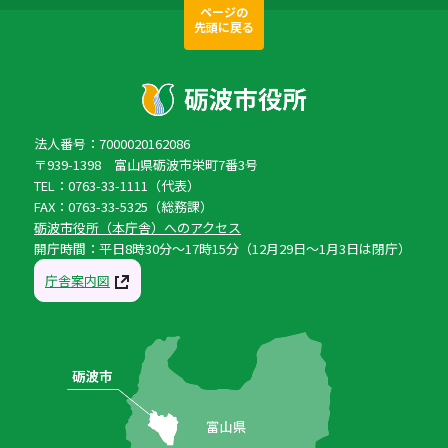
ページの
先頭に戻る
法人番号：7000020162086
〒939-1398 富山県砺波市栄町7番3号
TEL：0763-33-1111（代表）
FAX：0763-33-5325（総務課）
砺波市役所（本庁舎）へのアクセス
開庁時間：平日8時30分〜17時15分（12月29日〜1月3日は閉庁）
庁舎案内図