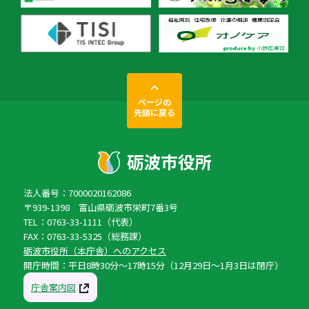
ページの
先頭に戻る
法人番号：7000020162086
〒939-1398 富山県砺波市栄町7番3号
TEL：0763-33-1111（代表）
FAX：0763-33-5325（総務課）
砺波市役所（本庁舎）へのアクセス
開庁時間：平日8時30分〜17時15分（12月29日〜1月3日は閉庁）
庁舎案内図