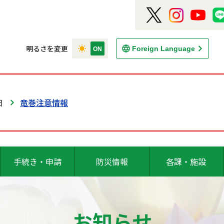
明るさを変更
Foreign Language
日
竜巻注意情報
手続き・申請
防災情報
各課・施設
お知らせ