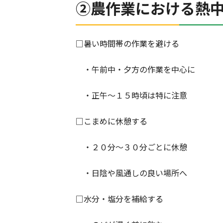
②農作業における熱
□暑い時間帯の作業を避ける
・午前中・夕方の作業を中心に
・正午～１５時頃は特に注意
□こまめに休憩する
・２０分～３０分ごとに休憩
・日陰や風通しの良い場所へ
□水分・塩分を補給する