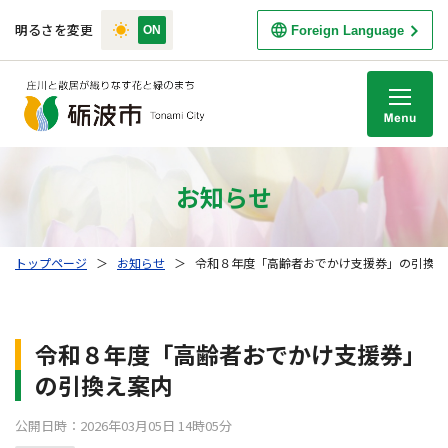
明るさを変更
Foreign Language
M
お知らせ
トップページ
＞
お知らせ
＞
令和８年度「高齢者おでかけ支援券」の引換え
令和８年度「高齢者おでかけ支援券」
の引換え案内
公開日時：2026年03月05日 14時05分