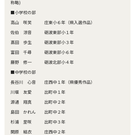
称略)
■小学校の部
高山 咲笑 庄東小６年（県入選作品）
佐伯 涼音 砺波東部小１年
髙田 歩生 砺波東部小３年
富田 千尋 砺波東部小６年
藤野 修一 砺波北部小４年
■中学校の部
長谷川 心音 庄西中１年（県優秀作品）
川堰 友愛 出町中１年
源通 翔真 出町中２年
島田 かれん 出町中２年
杉浦 里咲 出町中３年
関原 結衣 庄西中２年