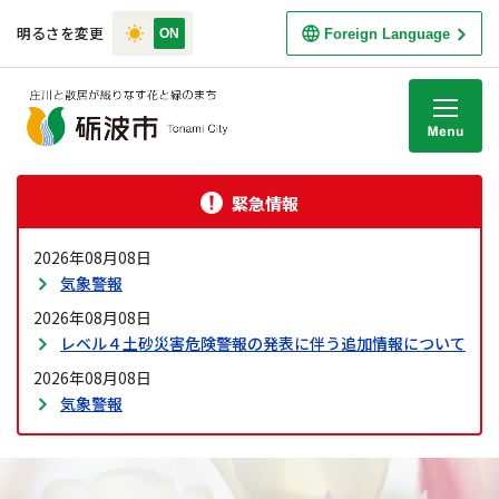
明るさを変更
Foreign Language
M
緊急情報
2026年08月08日
気象警報
2026年08月08日
レベル４土砂災害危険警報の発表に伴う追加情報について
2026年08月08日
気象警報