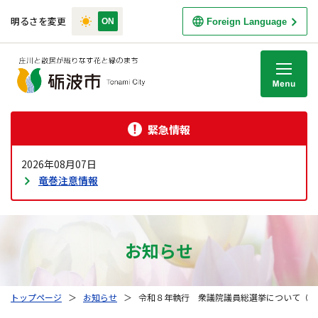
明るさを変更
Foreign Language
M
緊急情報
2026年08月07日
竜巻注意情報
お知らせ
トップページ
＞
お知らせ
＞
令和８年執行 衆議院議員総選挙について（投