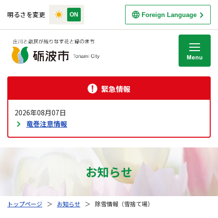
明るさを変更
Foreign Language
M
緊急情報
2026年08月07日
竜巻注意情報
お知らせ
トップページ
＞
お知らせ
＞
除雪情報（雪捨て場）