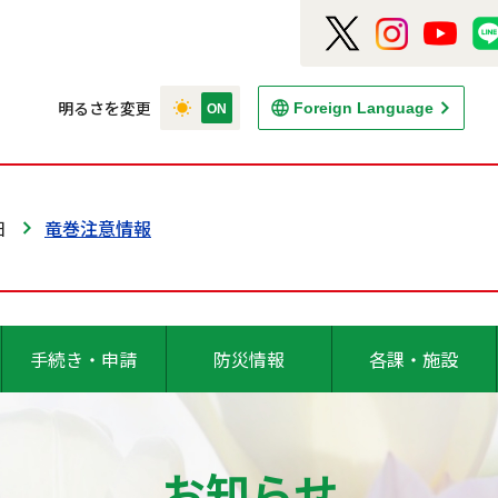
明るさを変更
Foreign Language
日
竜巻注意情報
手続き・申請
防災情報
各課・施設
お知らせ