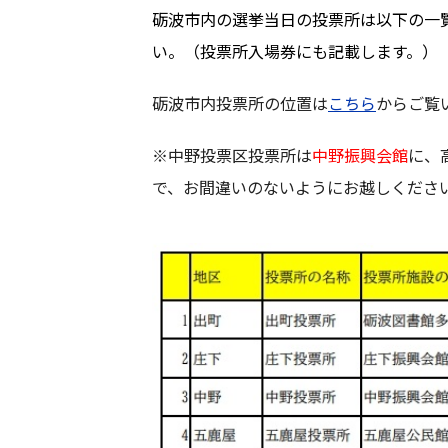
砺波市内の選挙当日の投票所は以下の一
い。（投票所入場券にも記載します。）
砺波市内投票所の位置は
こちら
からご覧
※中野投票区投票所は
中野振興会館
に、
で、お間違いのないようにお越しくださ