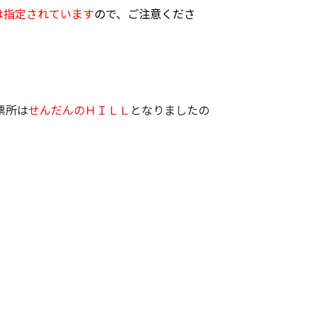
は指定されています
ので、ご注意くださ
票所は
せんだ
んのＨＩＬＬ
となりましたの