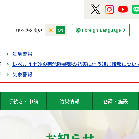
明るさを変更
Foreign Language
日
気象警報
日
レベル４土砂災害危険警報の発表に伴う追加情報につい
日
気象警報
手続き・申請
防災情報
各課・施設
お知らせ