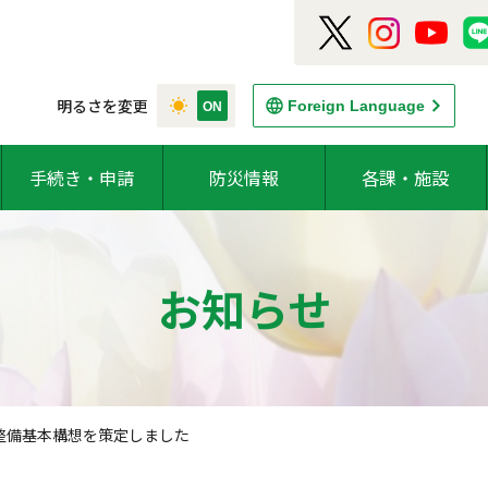
明るさを変更
Foreign Language
手続き・申請
防災情報
各課・施設
お知らせ
整備基本構想を策定しました