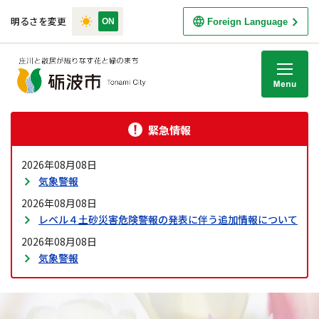
明るさを変更
Foreign Language
M
緊急情報
2026年08月08日
気象警報
2026年08月08日
レベル４土砂災害危険警報の発表に伴う追加情報について
2026年08月08日
気象警報