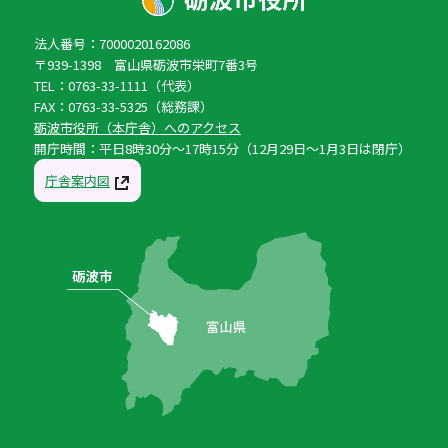
法人番号：7000020162086
〒939-1398 富山県砺波市栄町7番3号
TEL：0763-33-1111（代表）
FAX：0763-33-5325（総務課）
砺波市役所（本庁舎）へのアクセス
開庁時間：平日8時30分〜17時15分（12月29日〜1月3日は閉庁）
庁舎案内図