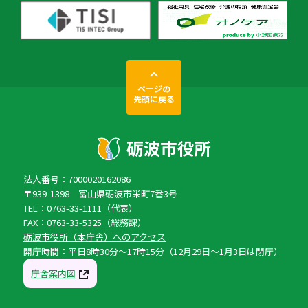
ページの
先頭に戻る
法人番号：7000020162086
〒939-1398 富山県砺波市栄町7番3号
TEL：0763-33-1111（代表）
FAX：0763-33-5325（総務課）
砺波市役所（本庁舎）へのアクセス
開庁時間：平日8時30分〜17時15分（12月29日〜1月3日は閉庁）
庁舎案内図