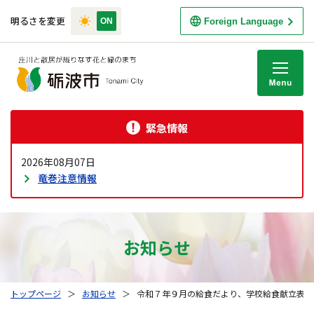
明るさを変更
Foreign Language
M
緊急情報
2026年08月07日
竜巻注意情報
お知らせ
トップページ
＞
お知らせ
＞
令和７年９月の給食だより、学校給食献立表