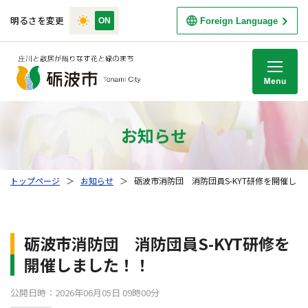
明るさを変更
Foreign Language
M
お知らせ
トップページ
＞
お知らせ
＞
砺波市消防団 消防団員S-KYT研修を開催しま
砺波市消防団 消防団員S-KYT研修を
開催しました！！
公開日時：2026年06月05日 09時00分