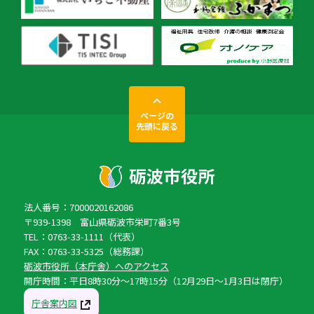
ページの
先頭に戻る
法人番号：7000020162086
〒939-1398 富山県砺波市栄町7番3号
TEL：0763-33-1111（代表）
FAX：0763-33-5325（総務課）
砺波市役所（本庁舎）へのアクセス
開庁時間：平日8時30分〜17時15分（12月29日〜1月3日は閉庁）
庁舎案内図