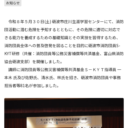
お知らせ
令和８年５月３０日(土) 砺波市庄川生涯学習センターにて、消防
団活動に潜む危険を予知するとともに、その危険に適切に対応で
きる能力を養成するための基礎知識とその実技を習得するため、
消防団員全体への普及啓発を図ることを目的に砺波市消防団員S-
KYT研修（共催：消防団員等公務災害補償等共済基金、富山県消防
協会砺波支部）を開催しました。
講師に消防団員等公務災害補償等共済基金Ｓ－ＫＹＴ指導員 一
本木 氏及び佐野氏、清水氏、林氏を招き、砺波市消防団員や事務
担当者等81名が参加しました。