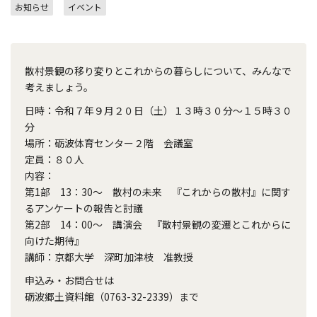
お知らせ
イベント
散村景観の移り変りとこれからの暮らしについて、みんなで
考えましょう。
日時：令和７年９月２０日（土）１３時３０分～１５時３０
分
場所：砺波体育センター２階 会議室
定員：８０人
内容：
第1部 13：30～ 散村の未来 『これからの散村』に関す
るアンケートの報告と討議
第2部 14：00～ 講演会 『散村景観の変遷とこれからに
向けた期待』
講師：京都大学 深町加津枝 准教授
申込み・お問合せは
砺波郷土資料館（0763-32-2339）まで