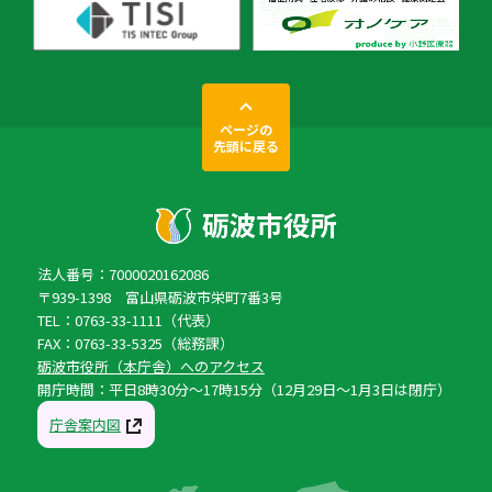
ページの
先頭に戻る
法人番号：7000020162086
〒939-1398 富山県砺波市栄町7番3号
TEL：0763-33-1111（代表）
FAX：0763-33-5325（総務課）
砺波市役所（本庁舎）へのアクセス
開庁時間：平日8時30分〜17時15分（12月29日〜1月3日は閉庁）
庁舎案内図