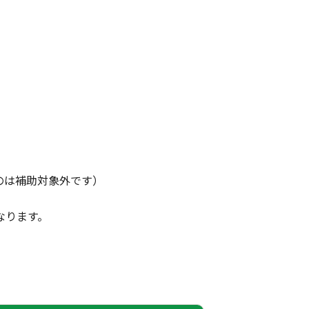
のは補助対象外です）
なります。
。