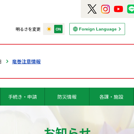
明るさを変更
Foreign Language
日
竜巻注意情報
手続き・申請
防災情報
各課・施設
お知らせ