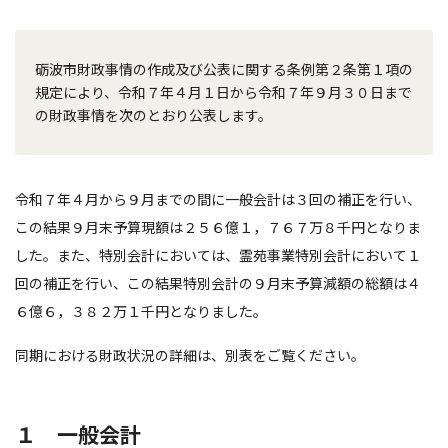
砺波市財政事情の作成及び公表に関する条例第２条第１項の
規定により、令和７年４月１日から令和７年９月３０日まで
の財政事情を次のとおり公表します。
令和７年４月から９月までの間に一般会計は３回の補正を行い、
この結果９月末予算現額は２５６億１，７６７万８千円となりま
した。また、特別会計においては、霊苑事業特別会計において１
回の補正を行い、この結果特別会計の９月末予算減額の総額は４
６億６，３８２万１千円となりました。
同期における財政状況の詳細は、別表をご覧ください。
１ 一般会計