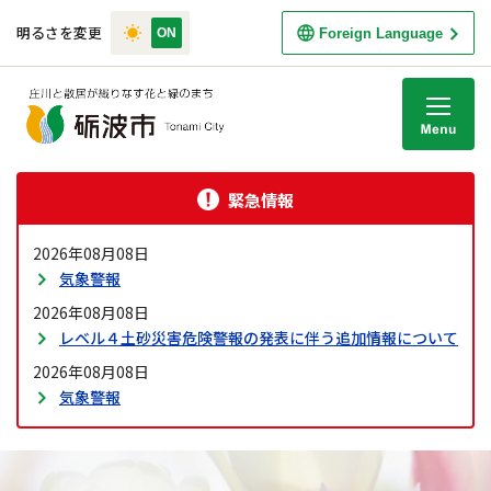
明るさを変更
Foreign Language
M
緊急情報
2026年08月08日
気象警報
2026年08月08日
レベル４土砂災害危険警報の発表に伴う追加情報について
2026年08月08日
気象警報