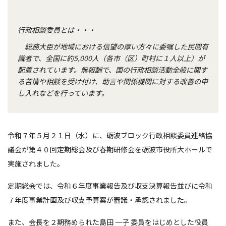
行政相談委員とは・・・
総務大臣が地域における信望の厚い方々に委嘱した民間有
識者で、全国に約5,000人（各市（区）町村に１人以上）が
配置されています。無報酬で、国の行政相談活動全般に関す
る苦情や相談を受け付け、助言や関係機関に対する改善の申
し入れなどを行っています。
令和７年５月２１日（水）に、砺波ブロック行政相談委員連絡協
議会が第４０回定期総会及び春期研修会を砺波市役所大ホールで
実施されました。
定期総会では、令和６年度事業報告及び収支決算報告並びに令和
７年度事業計画及び収支予算案が審議・承認されました。
また、会長を２期務められた島田 一子 委員をはじめとした役員