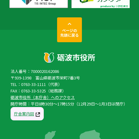
ページの
先頭に戻る
法人番号：7000020162086
〒939-1398 富山県砺波市栄町7番3号
TEL：0763-33-1111（代表）
FAX：0763-33-5325（総務課）
砺波市役所（本庁舎）へのアクセス
開庁時間：平日8時30分〜17時15分（12月29日〜1月3日は閉庁）
庁舎案内図