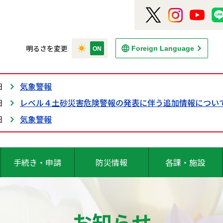
明るさを変更
Foreign Language
日
気象警報
日
レベル４土砂災害危険警報の発表に伴う追加情報につい
日
気象警報
手続き・申請
防災情報
各課・施設
お知らせ