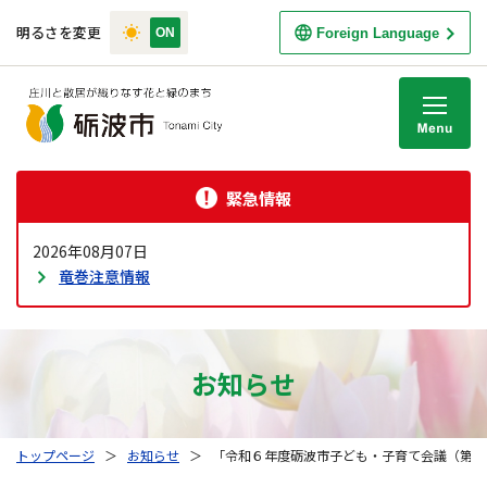
明るさを変更
Foreign Language
M
緊急情報
2026年08月07日
竜巻注意情報
お知らせ
トップページ
＞
お知らせ
＞
「令和６年度砺波市子ども・子育て会議（第４