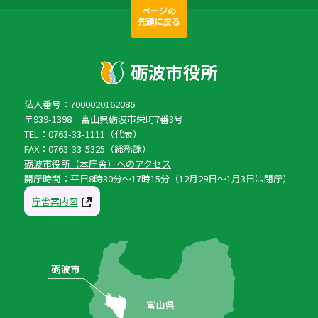
ページの
先頭に戻る
法人番号：7000020162086
〒939-1398 富山県砺波市栄町7番3号
TEL：0763-33-1111（代表）
FAX：0763-33-5325（総務課）
砺波市役所（本庁舎）へのアクセス
開庁時間：平日8時30分〜17時15分（12月29日〜1月3日は閉庁）
庁舎案内図