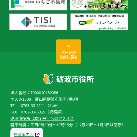
ページの
先頭に戻る
法人番号：7000020162086
〒939-1398 富山県砺波市栄町7番3号
TEL：0763-33-1111（代表）
FAX：0763-33-5325（総務課）
砺波市役所（本庁舎）へのアクセス
開庁時間：平日8時30分〜17時15分（12月29日〜1月3日は閉庁）
庁舎案内図