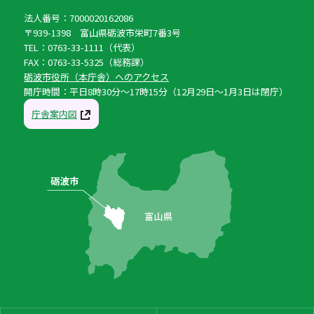
法人番号：7000020162086
〒939-1398 富山県砺波市栄町7番3号
TEL：0763-33-1111（代表）
FAX：0763-33-5325（総務課）
砺波市役所（本庁舎）へのアクセス
開庁時間：平日8時30分〜17時15分（12月29日〜1月3日は閉庁）
庁舎案内図