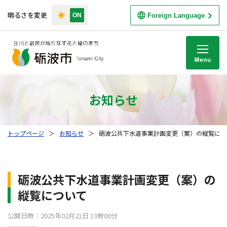
明るさを変更
Foreign Language
M
お知らせ
トップページ
＞
お知らせ
＞
砺波公共下水道事業計画変更（案）の縦覧につ
砺波公共下水道事業計画変更（案）の
縦覧について
公開日時：2025年02月21日 13時00分