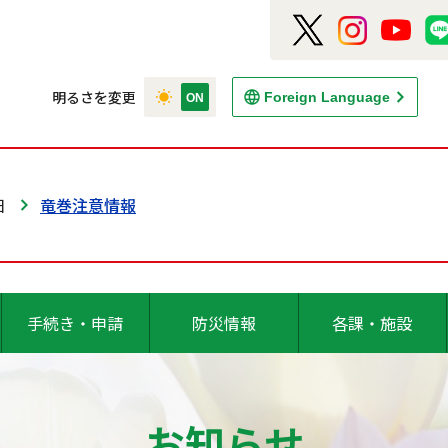
明るさを変更
Foreign Language
日
竜巻注意情報
手続き・申請
防災情報
各課・施設
お知らせ