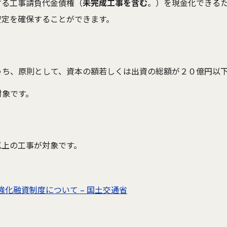
する工事請負代金債権（
未完成工事を含む
。）を現金化できる
安定を確保することができます。
うち、原則として、資本の額若しくは出資の総額が２０億円以
対象です。
以上の工事が対象です。
強化融資制度について – 国土交通省