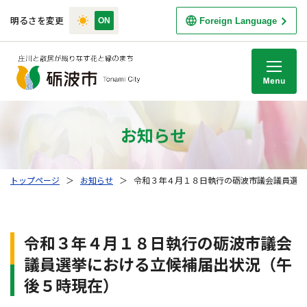
明るさを変更
Foreign Language
M
お知らせ
トップページ
＞
お知らせ
＞
令和３年４月１８日執行の砺波市議会議員選挙
令和３年４月１８日執行の砺波市議会
議員選挙における立候補届出状況（午
後５時現在）