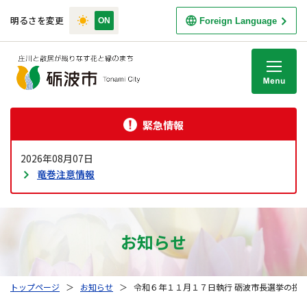
明るさを変更
Foreign Language
M
緊急情報
2026年08月07日
竜巻注意情報
お知らせ
トップページ
＞
お知らせ
＞
令和６年１１月１７日執行 砺波市長選挙の投