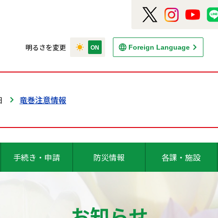
明るさを変更
Foreign Language
日
竜巻注意情報
手続き・申請
防災情報
各課・施設
お知らせ