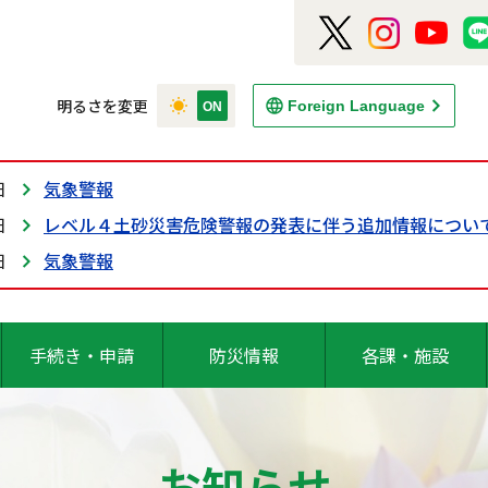
明るさを変更
Foreign Language
日
気象警報
日
レベル４土砂災害危険警報の発表に伴う追加情報につい
日
気象警報
手続き・申請
防災情報
各課・施設
お知らせ