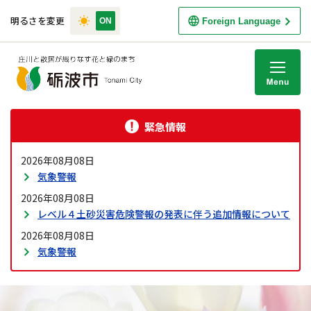
明るさを変更
Foreign Language
M
緊急情報
2026年08月08日
気象警報
2026年08月08日
レベル４土砂災害危険警報の発表に伴う追加情報について
2026年08月08日
気象警報