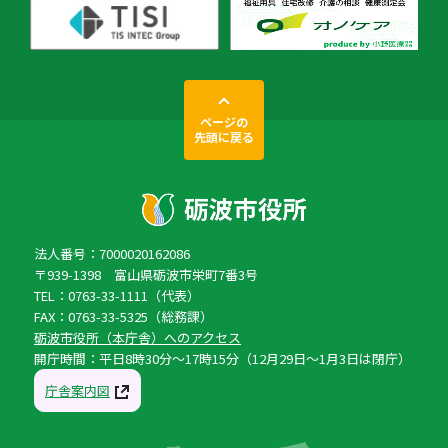
ページの
先頭に戻る
法人番号：7000020162086
〒939-1398 富山県砺波市栄町7番3号
TEL：0763-33-1111（代表）
FAX：0763-33-5325（総務課）
砺波市役所（本庁舎）へのアクセス
開庁時間：平日8時30分〜17時15分（12月29日〜1月3日は閉庁）
庁舎案内図