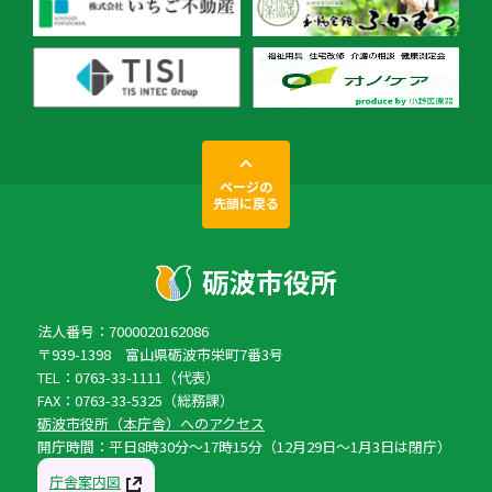
ページの
先頭に戻る
法人番号：7000020162086
〒939-1398 富山県砺波市栄町7番3号
TEL：0763-33-1111（代表）
FAX：0763-33-5325（総務課）
砺波市役所（本庁舎）へのアクセス
開庁時間：平日8時30分〜17時15分（12月29日〜1月3日は閉庁）
庁舎案内図