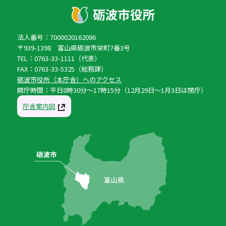
法人番号：7000020162086
〒939-1398 富山県砺波市栄町7番3号
TEL：0763-33-1111（代表）
FAX：0763-33-5325（総務課）
砺波市役所（本庁舎）へのアクセス
開庁時間：平日8時30分〜17時15分（12月29日〜1月3日は閉庁）
庁舎案内図