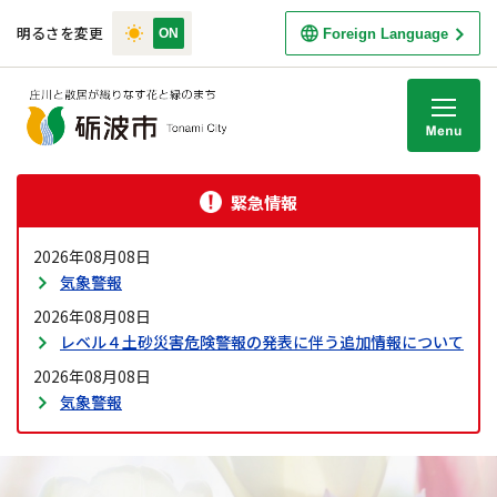
明るさを変更
Foreign Language
M
緊急情報
2026年08月08日
気象警報
2026年08月08日
レベル４土砂災害危険警報の発表に伴う追加情報について
2026年08月08日
気象警報