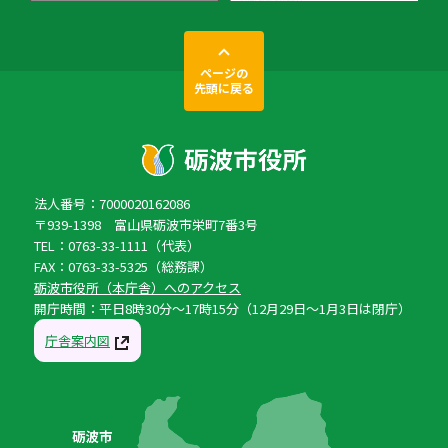
ページの
先頭に戻る
法人番号：7000020162086
〒939-1398 富山県砺波市栄町7番3号
TEL：0763-33-1111（代表）
FAX：0763-33-5325（総務課）
砺波市役所（本庁舎）へのアクセス
開庁時間：平日8時30分〜17時15分（12月29日〜1月3日は閉庁）
庁舎案内図