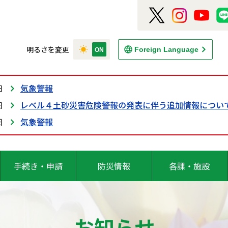
明るさを変更
Foreign Language
日
気象警報
日
レベル４土砂災害危険警報の発表に伴う追加情報につい
日
気象警報
手続き・申請
防災情報
各課・施設
お知らせ