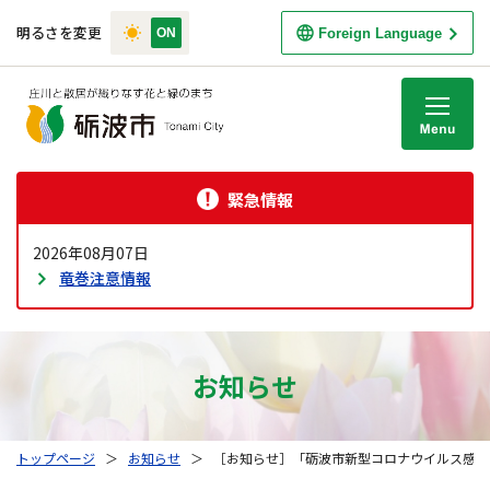
明るさを変更
Foreign Language
M
緊急情報
2026年08月07日
竜巻注意情報
お知らせ
トップページ
＞
お知らせ
＞
［お知らせ］「砺波市新型コロナウイルス感染