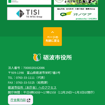
ページの
先頭に戻る
法人番号：7000020162086
〒939-1398 富山県砺波市栄町7番3号
TEL：0763-33-1111（代表）
FAX：0763-33-5325（総務課）
砺波市役所（本庁舎）へのアクセス
開庁時間：平日8時30分〜17時15分（12月29日〜1月3日は閉庁）
庁舎案内図