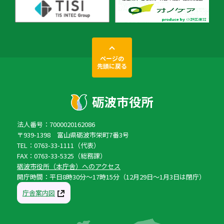
ページの
先頭に戻る
法人番号：7000020162086
〒939-1398 富山県砺波市栄町7番3号
TEL：0763-33-1111（代表）
FAX：0763-33-5325（総務課）
砺波市役所（本庁舎）へのアクセス
開庁時間：平日8時30分〜17時15分（12月29日〜1月3日は閉庁）
庁舎案内図