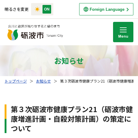
明るさを変更
Foreign Language
M
お知らせ
トップページ
＞
お知らせ
＞
第３次砺波市健康プラン21（砺波市健康増進
第３次砺波市健康プラン21（砺波市健
康増進計画・自殺対策計画）の策定に
ついて