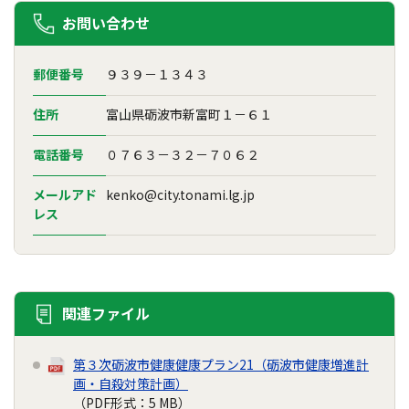
お問い合わせ
郵便番号
９３９－１３４３
住所
富山県砺波市新富町１－６１
電話番号
０７６３－３２－７０６２
メールアド
kenko@city.tonami.lg.jp
レス
関連ファイル
第３次砺波市健康健康プラン21（砺波市健康増進計
画・自殺対策計画）
（PDF形式：5 MB）