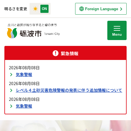
明るさを変更
Foreign Language
M
緊急情報
2026年08月08日
気象警報
2026年08月08日
レベル４土砂災害危険警報の発表に伴う追加情報について
2026年08月08日
気象警報