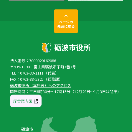
ページの
先頭に戻る
法人番号：7000020162086
〒939-1398 富山県砺波市栄町7番3号
TEL：0763-33-1111（代表）
FAX：0763-33-5325（総務課）
砺波市役所（本庁舎）へのアクセス
開庁時間：平日8時30分〜17時15分（12月29日〜1月3日は閉庁）
庁舎案内図