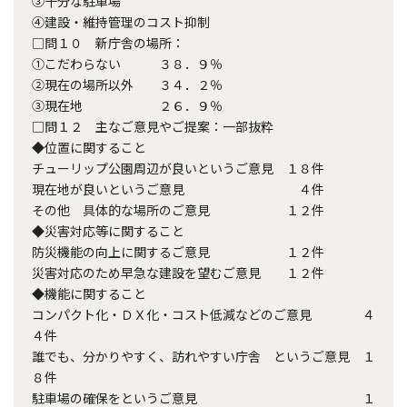
③十分な駐車場
④建設・維持管理のコスト抑制
□問１０ 新庁舎の場所：
①こだわらない ３８．９％
②現在の場所以外 ３４．２％
③現在地 ２６．９％
□問１２ 主なご意見やご提案：一部抜粋
◆位置に関すること
チューリップ公園周辺が良いというご意見 １８件
現在地が良いというご意見 ４件
その他 具体的な場所のご意見 １２件
◆災害対応等に関すること
防災機能の向上に関するご意見 １２件
災害対応のため早急な建設を望むご意見 １２件
◆機能に関すること
コンパクト化・ＤＸ化・コスト低減などのご意見 ４
４件
誰でも、分かりやすく、訪れやすい庁舎 というご意見 １
８件
駐車場の確保をというご意見 １