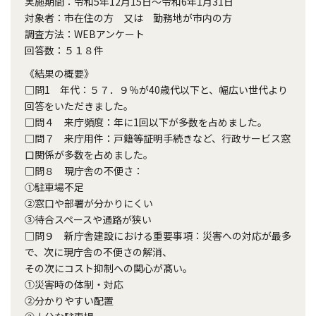
実施期間：令和5年12月15日～令和6年1月31日
対象者：市在住の方 又は 勤務地が市内の方
調査方法：WEBアンケート
回答数：５１８件
《結果の概要》
□問1 年代：５７．９％が40歳代以下と、幅広い世代より
回答をいただきました。
□問４ 来庁頻度：年に1回以下が多数を占めました。
□問７ 来庁用件：戸籍等証明手続きなど、行政サービス窓
口関係が多数を占めました。
□問８ 現庁舎の不便さ：
①駐車場不足
②窓口や部署が分かりにくい
③待合スペースや通路が狭い
□問９ 新庁舎建設における重要事項：災害への対応が最多
で、次に現庁舎の不便さの解消、
その次にコスト抑制への関心が髙い。
①災害時の体制・対応
②分かりやすい配置