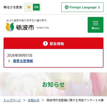
明るさを変更
Foreign Language
M
緊急情報
2026年08月07日
竜巻注意情報
お知らせ
トップページ
＞
お知らせ
＞
砺波市庁舎整備に関する市民アンケートの集計