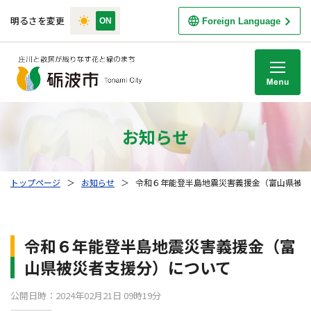
明るさを変更
Foreign Language
M
お知らせ
トップページ
＞
お知らせ
＞
令和６年能登半島地震災害義援金（富山県被災
令和６年能登半島地震災害義援金（富
山県被災者支援分）について
公開日時：2024年02月21日 09時19分