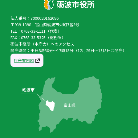
法人番号：7000020162086
〒939-1398 富山県砺波市栄町7番3号
TEL：0763-33-1111（代表）
FAX：0763-33-5325（総務課）
砺波市役所（本庁舎）へのアクセス
開庁時間：平日8時30分〜17時15分（12月29日〜1月3日は閉庁）
庁舎案内図