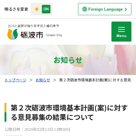
明るさを変更
Foreign Language
M
お知らせ
トップページ
＞
お知らせ
＞
第２次砺波市環境基本計画(案)に対する意見募
第２次砺波市環境基本計画(案)に対す
る意見募集の結果について
公開日時：2024年02月13日 13時00分