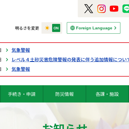
明るさを変更
Foreign Language
日
気象警報
日
レベル４土砂災害危険警報の発表に伴う追加情報につい
日
気象警報
手続き・申請
防災情報
各課・施設
お知らせ