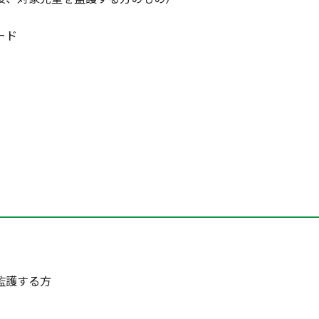
ード
監護する方