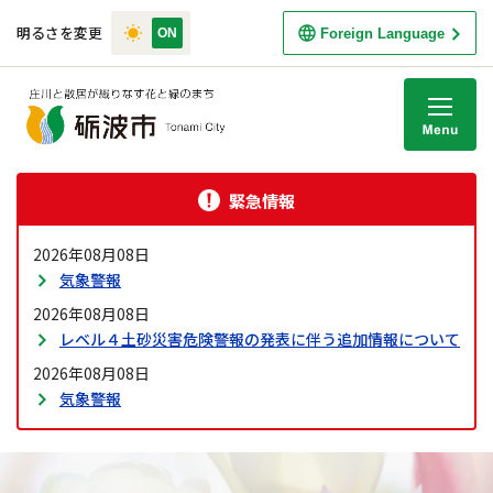
明るさを変更
Foreign Language
M
緊急情報
2026年08月08日
気象警報
2026年08月08日
レベル４土砂災害危険警報の発表に伴う追加情報について
2026年08月08日
気象警報