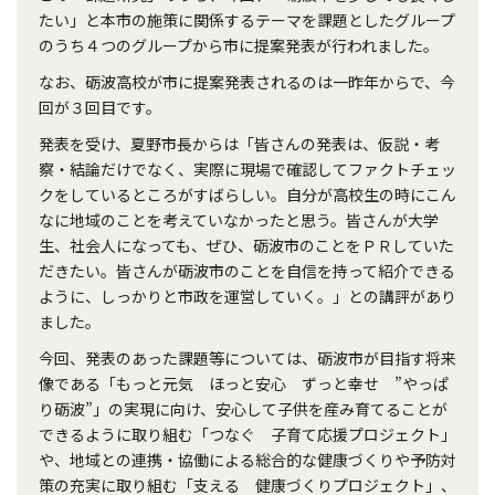
たい」と本市の施策に関係するテーマを課題としたグループ
のうち４つのグループから市に提案発表が行われました。
なお、砺波高校が市に提案発表されるのは一昨年からで、今
回が３回目です。
発表を受け、夏野市長からは「皆さんの発表は、仮説・考
察・結論だけでなく、実際に現場で確認してファクトチェッ
クをしているところがすばらしい。自分が高校生の時にこん
なに地域のことを考えていなかったと思う。皆さんが大学
生、社会人になっても、ぜひ、砺波市のことをＰＲしていた
だきたい。皆さんが砺波市のことを自信を持って紹介できる
ように、しっかりと市政を運営していく。」との講評があり
ました。
今回、発表のあった課題等については、砺波市が目指す将来
像である「もっと元気 ほっと安心 ずっと幸せ ”やっぱ
り砺波”」の実現に向け、安心して子供を産み育てることが
できるように取り組む「つなぐ 子育て応援プロジェクト」
や、地域との連携・協働による総合的な健康づくりや予防対
策の充実に取り組む「支える 健康づくりプロジェクト」、