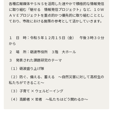
各種広報媒体やＳＮＳを活用した速やかで積極的な情報発信
に取り組む「魅せる 情報発信プロジェクト」など、１０Ｗ
ＡＶＥプロジェクトを重点的かつ優先的に取り組むこととし
ており、市政における施策の参考として活かしていきます。
１ 日 時：令和５年１２月１５日（金） 午後３時３０分
から
２ 場 所：砺波市役所 ３階 大ホール
３ 発表された課題研究のテーマ
（１）砺波盛り上げ隊
（２）防ぐ、備える、蓄える ～自然災害に対して高校生の
私たちができること～
（３）子育て × ウェルビーイング
（４）高齢者 × 若者 ～私たちはどう関わるか～